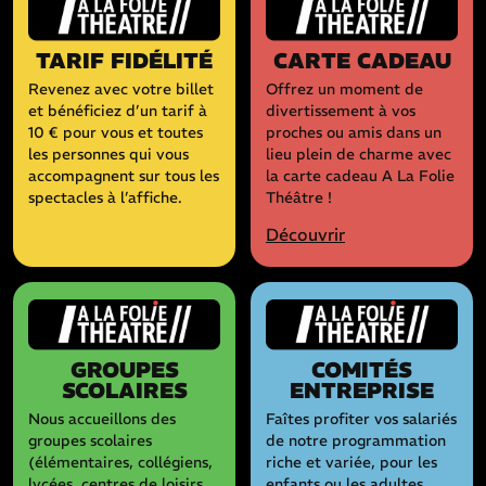
TARIF FIDÉLITÉ
CARTE CADEAU
Revenez avec votre billet
Offrez un moment de
et bénéficiez d’un tarif à
divertissement à vos
10 € pour vous et toutes
proches ou amis dans un
les personnes qui vous
lieu plein de charme avec
accompagnent sur tous les
la carte cadeau A La Folie
spectacles à l’affiche.
Théâtre !
Découvrir
GROUPES
COMITÉS
SCOLAIRES
ENTREPRISE
Nous accueillons des
Faîtes profiter vos salariés
groupes scolaires
de notre programmation
(élémentaires, collégiens,
riche et variée, pour les
lycées, centres de loisirs
enfants ou les adultes.