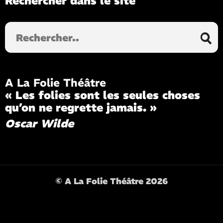
Rechercher dans le site
Rechercher
dans
le
site
A La Folie Théâtre
« Les folies sont les seules choses
qu’on ne regrette jamais. »
Oscar Wilde
© A La Folie Théâtre 2026