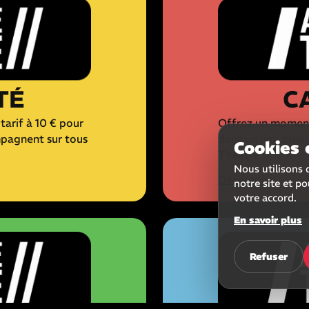
TÉ
C
tarif à 10 € pour
Offrez un moment
mpagnent sur tous
dans un lieu plei
Cookies 
Théâtre !
Nous utilisons 
Découvrir
notre site et p
votre accord.
En savoir plus
Refuser