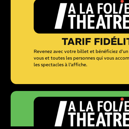
TARIF FIDÉLI
Revenez avec votre billet et bénéficiez d’un 
vous et toutes les personnes qui vous acco
les spectacles à l’affiche.