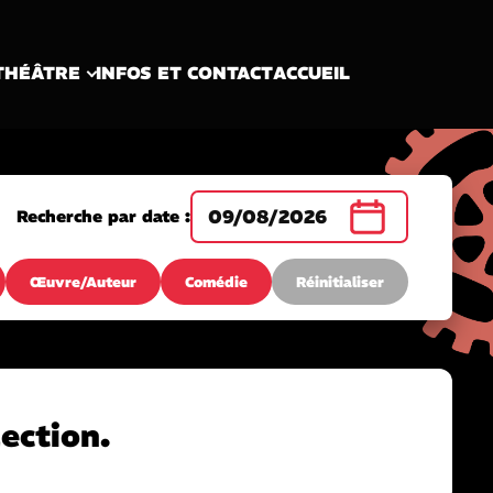
THÉÂTRE
INFOS ET CONTACT
ACCUEIL
09/08/2026
Recherche par date :
Œuvre/Auteur
Comédie
Réinitialiser
ection.