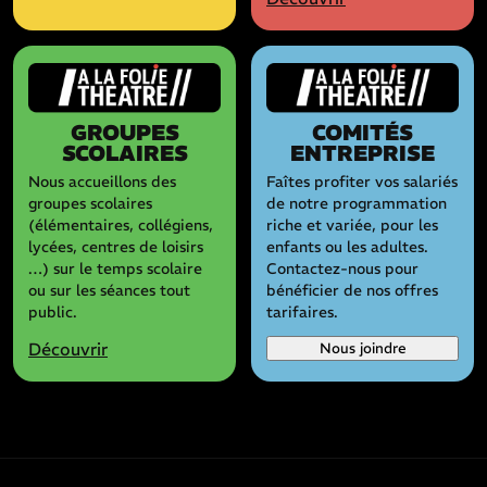
GROUPES
COMITÉS
SCOLAIRES
ENTREPRISE
Nous accueillons des
Faîtes profiter vos salariés
groupes scolaires
de notre programmation
(élémentaires, collégiens,
riche et variée, pour les
lycées, centres de loisirs
enfants ou les adultes.
…) sur le temps scolaire
Contactez-nous pour
ou sur les séances tout
bénéficier de nos offres
public.
tarifaires.
Découvrir
Nous joindre