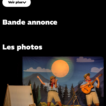
Voir plus
Avec
: Sherilyn Azzoug, Clara Majman, Nicolas Desnoues
Musique
: Claire Traxelle et Nicolas Viegeolat
Bande annonce
Voir la bande-annonce
Les photos