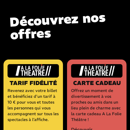
Découvrez nos
offres
TARIF FIDÉLITÉ
CARTE CADEAU
Revenez avec votre billet
Offrez un moment de
et bénéficiez d’un tarif à
divertissement à vos
10 € pour vous et toutes
proches ou amis dans un
les personnes qui vous
lieu plein de charme avec
accompagnent sur tous les
la carte cadeau A La Folie
spectacles à l’affiche.
Théâtre !
Découvrir