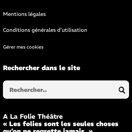
Mentions légales
Conditions générales d'utilisation
Gérer mes cookies
Rechercher dans le site
Rechercher
dans
le
site
A La Folie Théâtre
« Les folies sont les seules choses
qu’on ne regrette jamais. »